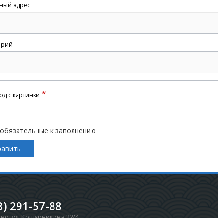
ный адрес
арий
*
од с картинки
 обязательные к заполнению
3) 291-57-88
ово
,
ул. Кошурникова 22/4