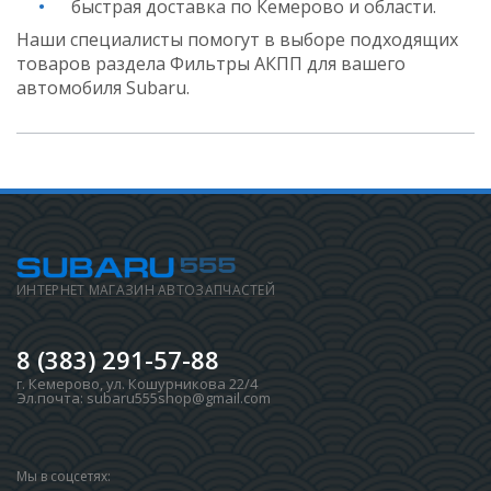
быстрая доставка по Кемерово и области.
Наши специалисты помогут в выборе подходящих
товаров раздела Фильтры АКПП для вашего
автомобиля Subaru.
ИНТЕРНЕТ МАГАЗИН АВТОЗАПЧАСТЕЙ
8 (383) 291-57-88
г. Кемерово
,
ул. Кошурникова 22/4
Эл.почта:
subaru555shop@gmail.com
Мы в соцсетях: