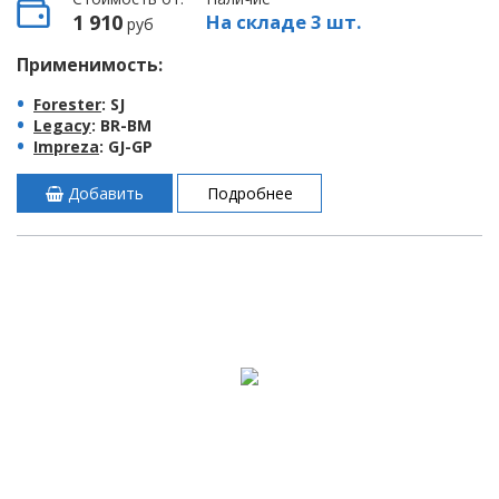
1 910
На складе 3 шт.
руб
Применимость:
Forester
: SJ
Legacy
: BR-BM
Impreza
: GJ-GP
Добавить
Подробнее