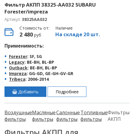
Фильтр АКПП 38325-AA032 SUBARU
Forester/impreza
Артикул:
38325AA032
Стоимость от:
Наличие
2 480
На складе 20 шт.
руб
Применимость:
Forester
: SF, SG
Legacy
: BE-BH, BL-BP
Outback
: BE-BH, BL-BP
Impreza
: GG-GD, GE-GH-GV-GR
Tribeca
: 2006-2014
Добавить
Подробнее
Воздушные
Масляные
Салонные
Топливные
Фильтры
фильтры
фильтры
фильтры
фильтры
АКПП
Фильтры АКПП для