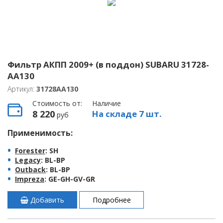
Фильтр АКПП 2009+ (в поддон) SUBARU 31728-
AA130
Артикул:
31728AA130
Стоимость от:
Наличие
8 220
На складе 7 шт.
руб
Применимость:
Forester
: SH
Legacy
: BL-BP
Outback
: BL-BP
Impreza
: GE-GH-GV-GR
Добавить
Подробнее