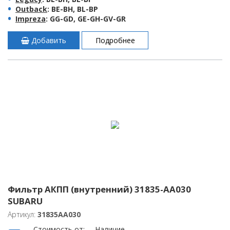
Outback
: BE-BH, BL-BP
Impreza
: GG-GD, GE-GH-GV-GR
Добавить
Подробнее
Фильтр АКПП (внутренний) 31835-AA030
SUBARU
Артикул:
31835AA030
Стоимость от:
Наличие